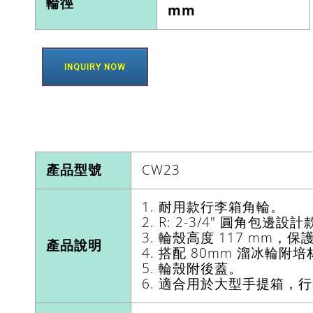
輪徑
mm
INQUIRY NOW
產品型號
CW23
1. 耐用款行李箱角輪。
2. R: 2-3/4" 圓角包邊設
3. 輪殼高度 117 mm，
產品說明
4. 搭配 80mm 溜冰輪附
5. 輪殼附後蓋。
6. 適合用於大型手提箱，