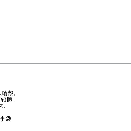
計款輪殼。
保護箱體。
培林。
行李袋。