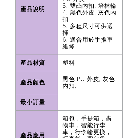
3. 雙凸內扣, 培林輪
產品說明
4. 黑色外皮, 灰色內
扣
5. 多種尺寸可供選
擇
6. 適合用於手推車
維修
產品材質
塑料
黑色 PU 外皮, 灰色
產品顏色
內扣,
最小訂量
箱包，手提箱，購
物車，智能行李
車，行李輪更換，
產品應用