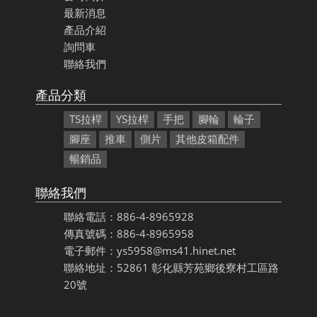
最新消息
產品介紹
詢問車
聯絡我們
產品分類
TS拉桿
YS拉桿
手把
腳輪
輪子
腳座
推車
側片
其他皮箱配件
暢銷品
聯絡我們
聯絡電話：886-4-8965928
傳真號碼：886-4-8965958
電子郵件：ys5958@ms41.hinet.net
聯絡地址：52861 彰化縣芳苑鄉後寮村工區路
20號