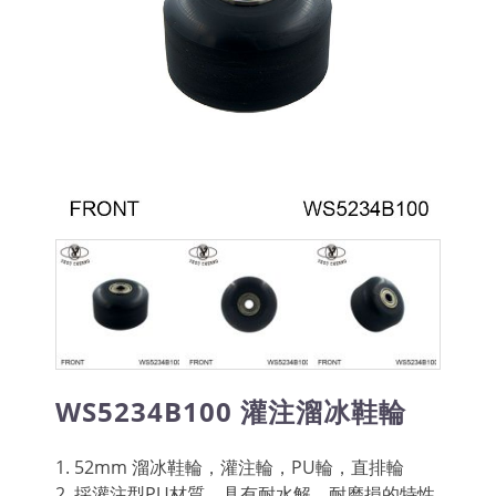
WS5234B100 灌注溜冰鞋輪
1. 52mm 溜冰鞋輪，灌注輪，PU輪，直排輪
2. 採灌注型PU材質，具有耐水解、耐磨損的特性