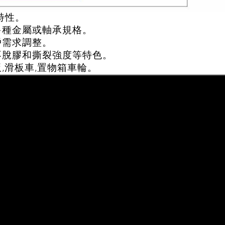
特性。
多種金屬或軸承規格。
戶需求調整。
不脫膠和撕裂強度等特色。
,滑板車,置物箱車輪。