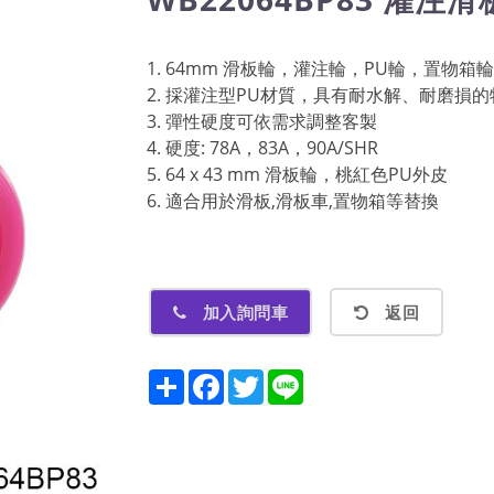
1. 64mm 滑板輪，灌注輪，PU輪，置物箱輪
2. 採灌注型PU材質，具有耐水解、耐磨損的
3. 彈性硬度可依需求調整客製
4. 硬度: 78A，83A，90A/SHR
5. 64 x 43 mm 滑板輪，桃紅色PU外皮
6. 適合用於滑板,滑板車,置物箱等替換
加入詢問車
返回
Share
Facebook
Twitter
Line