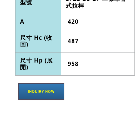
型號
式拉桿
A
420
尺寸 Hc (收
487
回)
尺寸 Hp (展
958
開)
INQUIRY NOW