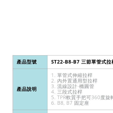
產品型號
ST22-B8-B7 三節單管式拉
1. 單管式伸縮拉桿
2. 內外置通用型拉桿
3. 流線設計-橢圓管
產品說明
4. 三段式拉桿
5. TPR軟質手把可360度旋
6. B8, B7 固定座