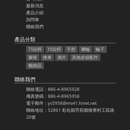
最新消息
產品介紹
詢問車
聯絡我們
產品分類
TS拉桿
YS拉桿
手把
腳輪
輪子
腳座
推車
側片
其他皮箱配件
暢銷品
聯絡我們
聯絡電話：886-4-8965928
傳真號碼：886-4-8965958
電子郵件：ys5958@ms41.hinet.net
聯絡地址：52861 彰化縣芳苑鄉後寮村工區路
20號