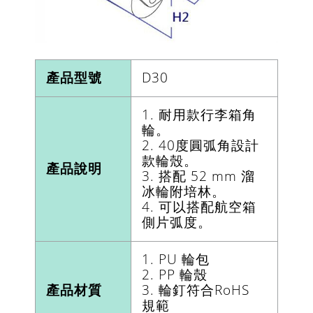
產品型號
D30
1. 耐用款行李箱角
輪。
2. 40度圓弧角設計
款輪殼。
產品說明
3. 搭配 52 mm 溜
冰輪附培林。
4. 可以搭配航空箱
側片弧度。
1. PU 輪包
2. PP 輪殼
產品材質
3. 輪釘符合RoHS
規範