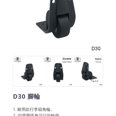
D30 腳輪
1. 耐用款行李箱角輪。
2. 40度圓弧角設計款輪殼。