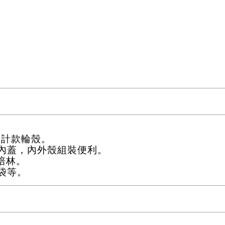
包邊設計款輪殼。
附內蓋，內外殼組裝便利。
附培林。
李袋等。