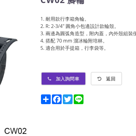
1. 耐用款行李箱角輪。
2. R: 2-3/4" 圓角小包邊設計款輪殼。
3. 兩邊為圓弧角造型，附內蓋，內外殼組裝
4. 搭配 70 mm 溜冰輪附培林。
5. 適合用於手提箱，行李袋等。
加入詢問車
返回
Share
Facebook
Twitter
Line