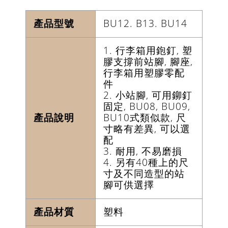
產品型號
BU12. B13. BU14
1. 行李箱用鉋釘, 塑
膠支撐前站腳, 腳座,
行李箱用塑膠零配
件
2. 小站腳, 可用鉚釘
固定, BU08, BU09,
產品說明
BU10式類似款, 尺
寸略有差異, 可以選
配
3. 耐用, 不易磨損
4. 另有40種上的尺
寸及不同造型的站
腳可供選擇
產品材質
塑料